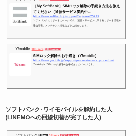
［My SoftBank］SIMロック解除の手続き方法を教え
てください（通信サービス契約中...
https://www.softbank.jp/support/faq/view/25919
ソフトバンクのサポートのページです。 製品・サービスに関するサポート情報や
通信障害、メンテナンス情報などをご紹介します。
Y!mobile
10 Users
100 Pockets
SIMロック解除のお手続き（Y!mobile）
https://www.ymobile.jp/support/process/unlock_procedure/
Y!mobileの「SIMロック解除のお手続き」のページです。
ソフトバンク･ワイモバイルを解約した人
(LINEMOへの回線切替が完了した人)
ソフトバンク
1 Post
5 Users
2222 Pockets