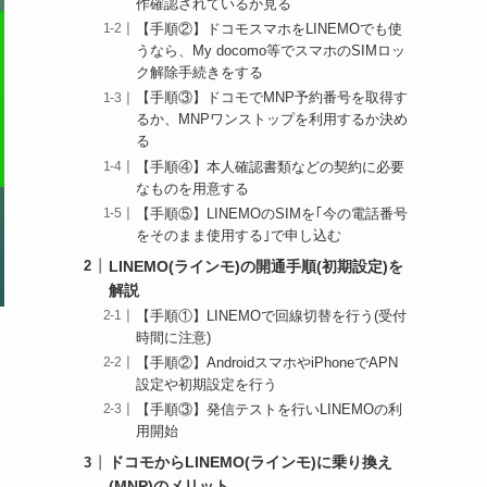
作確認されているか見る
【手順②】ドコモスマホをLINEMOでも使
うなら、My docomo等でスマホのSIMロッ
ク解除手続きをする
【手順③】ドコモでMNP予約番号を取得す
るか、MNPワンストップを利用するか決め
る
【手順④】本人確認書類などの契約に必要
なものを用意する
【手順⑤】LINEMOのSIMを｢今の電話番号
をそのまま使用する｣で申し込む
LINEMO(ラインモ)の開通手順(初期設定)を
解説
【手順①】LINEMOで回線切替を行う(受付
時間に注意)
【手順②】AndroidスマホやiPhoneでAPN
設定や初期設定を行う
【手順③】発信テストを行いLINEMOの利
用開始
ドコモからLINEMO(ラインモ)に乗り換え
(MNP)のメリット