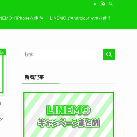
INEMOでiPhoneを使う
LINEMOでAndroidスマホを使う
解説
新着記事
ロ
グ