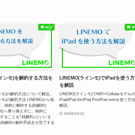
解説
(ラインモ)を解約する方法を
LINEMO(ラインモ)でiPadを使う
を解説
インモ)の解約方法について解説。
LINEMO(ラインモ)でWiFi+Cellularモデル
ンモ)の解約方法 LINEMOから他
iPad/iPad Air/iPad Pro/iPad miniを使う
、純粋に解約する(純解約)
解説。
ら他社へ乗り換えずに、純粋に
2026年5月1日
解約することを｢純解約｣といいま
MOの純解約=解約手続きが完了する